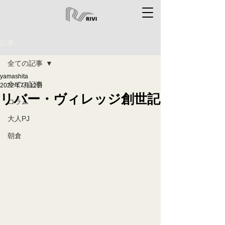
記事
全ての記事
yamashita
全ての記事
2022年7月12日
リバー・ヴィレッジ創世記
コラム
大人PJ
朝倉