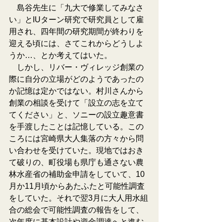
　島谷先生に「九大で修業してみなさ
い」とIUターン研究で研究員として雇
用され、四年間の研究期間が終わりを
迎える頃には、さてこれからどうしよ
うか…、とか考えてはいた。
　しかし、リバー・ヴィレッジ創業の
際に自分の立場がどのようであったの
か記憶は定かではない。村川さんから
創業の相談を受けて「設立の志を立て
てください」と、ソニーの設立趣意書
を手渡したことは記憶している。この
ころには宮崎県大人集落の方々から問
い合わせを受けていた。現地ではおき
て破りの、町役場も県庁も通さない農
林水産省の補助金申請をしていて、10
月か11月頃からあたふたと可能性調査
をしていた。それで翌3月に大人用水組
合の総会で可能性調査の報告をして、
次年度に基本設計や資金調達へと進む