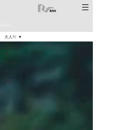
Rivism
大人PJ
全ての記
事
コラム
大人PJ
朝倉